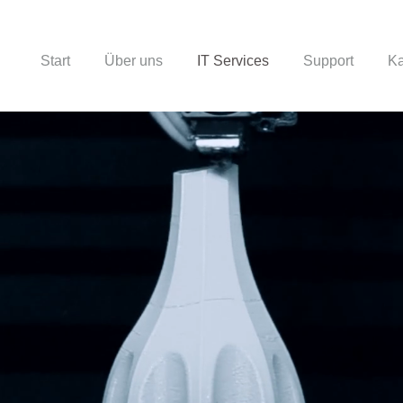
Start
Über uns
IT Services
Support
Ka
in Kombination mit 