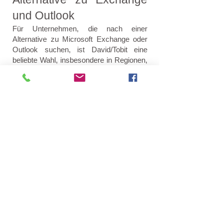
und Outlook
Für Unternehmen, die nach einer
Alternative zu Microsoft Exchange oder
Outlook suchen, ist David/Tobit eine
beliebte Wahl, insbesondere in Regionen,
in denen europäische
Datenschutzstandards hochgeschätzt
werden.
Diese Punkte machen David/Tobit
besonders für Organisationen
interessant, die Sicherheit, Datenschutz
und eine flexible, skalierbare Groupware-
Lösung benötigen.